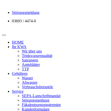
Direkt zum Inhalt
Störungsmeldung
03693 / 4474-0
HOME
Ihr KWA
Wir über uns
Trinkwasserqualität
Satzungen
Amtsblätter
TTP
Gebühren
Wasser
Abwasser
Verbrauchsbeispiele
Service
SEPA-Lastschriftmandat
Störungsmeldung
Fäkalentsorgungstermine
Kundenformulare